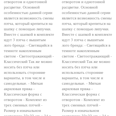
отворотом и однотонной
отворотом и однотонной
расцветке. Основной
расцветке. Основной
особенностью данной серии
особенностью данной серии
является возможность смены
является возможность смены
пэтча, который крепиться на
пэтча, который крепиться на
шапку с помощью липучки.
шапку с помощью липучки.
Вместе с шапкой в комплекте
Вместе с шапкой в комплекте
идут 3 пэтча с вышитым
идут 3 пэтча с вышитым
лого бренда: - Светящийся в
лого бренда: - Светящийся в
темноте накопленным
темноте накопленным
светом - Светоотражающий -
светом - Светоотражающий -
Классический Так же можно
Классический Так же можно
носить без пэтча или
носить без пэтча или
использовать сторонние
использовать сторонние
варианты, в том числе и
варианты, в том числе и
самодельные. - Мягкая
самодельные. - Мягкая
акриловая пряжа -
акриловая пряжа -
Классическая форма с
Классическая форма с
отворотом - Комплект из
отворотом - Комплект из
трех сменных пэтчей -
трех сменных пэтчей -
Размер в изначальном
Размер в изначальном
состоянии: 22x22 cm + 34 к
состоянии: 22x22 cm + 34 к