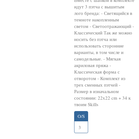
Вместе с шапкой в комплекте
идут 3 пэтча с вышитым
лого бренда: - Светящийся в
темноте накопленным
светом - Светоотражающий -
Классический Так же можно
носить без пэтча или
использовать сторонние
варианты, в том числе и
самодельные. - Мягкая
акриловая пряжа -
Классическая форма с
отворотом - Комплект из
трех сменных пэтчей -
Размер в изначальном
состоянии: 22x22 cm + 34 к
твоим Skills
O/S
3