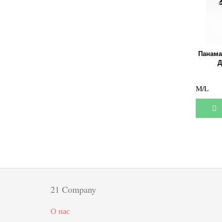
Панама
Д
M/L
У
21 Company
О нас