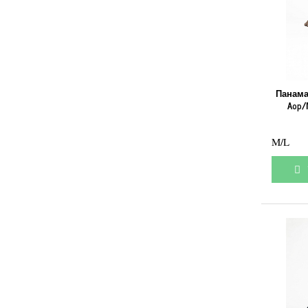
Панам
Aop/
M/L
У