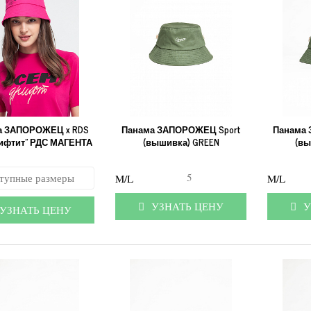
а ЗАПОРОЖЕЦ x RDS
Панама ЗАПОРОЖЕЦ Sport
Панама
рифтит" РДС МАГЕНТА
(вышивка) GREEN
(вы
43
5
тупные размеры
M/L
M/L
37
УЗНАТЬ ЦЕНУ
У
ЗНАТЬ ЦЕНУ