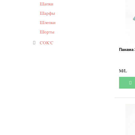
Шапки
Шарфы
Шлепки
Шорты
COK'C
Панама 
M/L
У