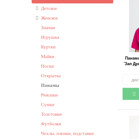
Детское
Женское
Значки
Игрушка
Куртки
Майки
Панам
"Зап Д
Носки
Открытка
дос
L/XL
Панамы
S/M
У
Рюкзаки
Сумки
Толстовки
Футболки
Чехлы, пленки, подставки