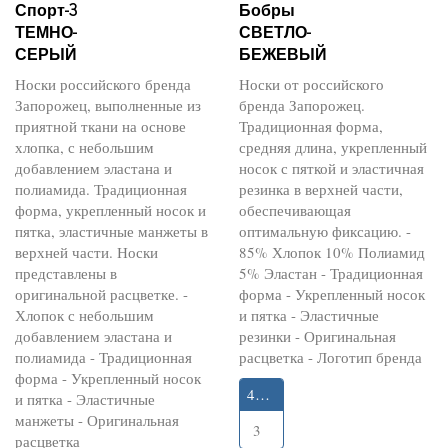
Спорт-3
Бобры
ТЕМНО-
СВЕТЛО-
СЕРЫЙ
БЕЖЕВЫЙ
Носки российского бренда
Носки от российского
Запорожец, выполненные из
бренда Запорожец.
приятной ткани на основе
Традиционная форма,
хлопка, с небольшим
средняя длина, укрепленный
добавлением эластана и
носок с пяткой и эластичная
полиамида. Традиционная
резинка в верхней части,
форма, укрепленный носок и
обеспечивающая
пятка, эластичные манжеты в
оптимальную фиксацию. -
верхней части. Носки
85% Хлопок 10% Полиамид
представлены в
5% Эластан - Традиционная
оригинальной расцветке. -
форма - Укрепленный носок
Хлопок с небольшим
и пятка - Эластичные
добавлением эластана и
резинки - Оригинальная
полиамида - Традиционная
расцветка - Логотип бренда
форма - Укрепленный носок
41-45
и пятка - Эластичные
манжеты - Оригинальная
3
расцветка