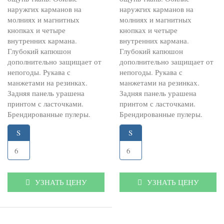
наружгих карманов на
наружгих карманов на
молниях и магнитных
молниях и магнитных
кнопках и четыре
кнопках и четыре
внутренних кармана.
внутренних кармана.
Глубокий капюшон
Глубокий капюшон
дополнительно защищает от
дополнительно защищает от
непогоды. Рукава с
непогоды. Рукава с
манжетами на резинках.
манжетами на резинках.
Задняя панель урашена
Задняя панель урашена
принтом с ласточками.
принтом с ласточками.
Брендированные пулеры.
Брендированные пулеры.
S
S
6
6
УЗНАТЬ ЦЕНУ
УЗНАТЬ ЦЕНУ