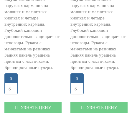
наружгих карманов на
наружгих карманов на
молниях и магнитных
молниях и магнитных
кнопках и четыре
кнопках и четыре
внутренних кармана.
внутренних кармана.
Глубокий капюшон
Глубокий капюшон
дополнительно защищает от
дополнительно защищает от
непогоды. Рукава с
непогоды. Рукава с
манжетами на резинках.
манжетами на резинках.
Задняя панель урашена
Задняя панель урашена
принтом с ласточками.
принтом с ласточками.
Брендированные пулеры.
Брендированные пулеры.
S
S
6
6
УЗНАТЬ ЦЕНУ
УЗНАТЬ ЦЕНУ